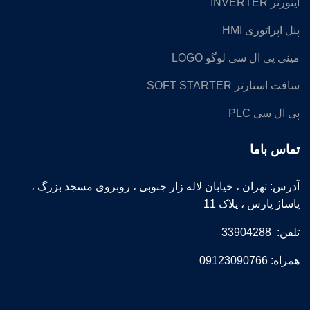
اینورتر INVERTER
پنل اپراتوری HMI
مینی پی ال سی لوگو LOGO
سافت استارتر SOFT STARTER
پی ال سی PLC
تماس باما
آدرس: تهران ، خیابان لاله زار جنوبی ، روبروی مسجد بزرگ ،
پاساژ پارس ، پلاک 11
تلفن: 33904288
همراه: 09123090766