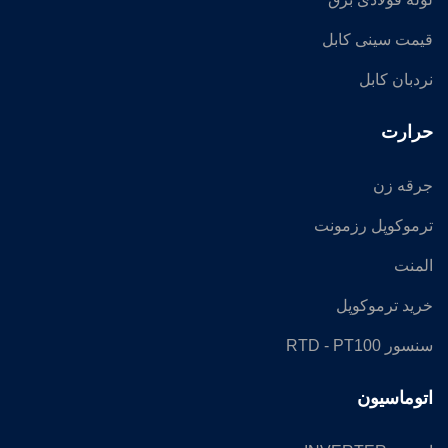
قیمت سینی کابل
نردبان کابل
حرارت
جرقه زن
ترموکوپل رزمونت
المنت
خرید ترموکوپل
سنسور RTD - PT100
اتوماسیون