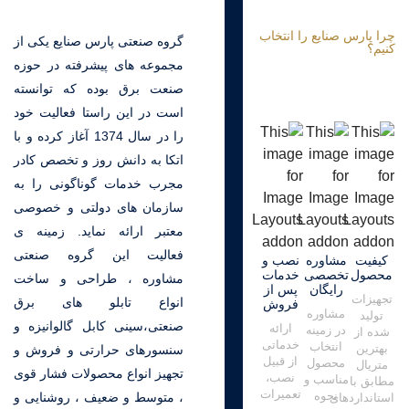
چرا پارس صنایع را انتخاب
گروه صنعتی پارس صنایع یکی از
کنیم؟
مجموعه های پیشرفته در حوزه
صنعت برق بوده که توانسته
است در این راستا فعالیت خود
را در سال 1374 آغاز کرده و با
اتکا به دانش روز و تخصص کادر
مجرب خدمات گوناگونی را به
سازمان های دولتی و خصوصی
معتبر ارائه نماید. زمینه ی
فعالیت این گروه صنعتی
کیفیت
مشاوره
نصب و
محصول
تخصصی
خدمات
مشاوره ، طراحی و ساخت
رایگان
پس از
تجهیزات
انواع تابلو های برق
فروش
مشاوره
تولید
صنعتی،سینی کابل گالوانیزه و
ارائه
در زمینه
شده از
خدماتی
انتخاب
بهترین
سنسورهای حرارتی و فروش و
از قبیل
محصول
متریال
تجهیز انواع محصولات فشار قوی
نصب،
مناسب و
مطابق با
تعمیرات
نحوه
، متوسط و ضعیف ، روشنایی و
استانداردهای