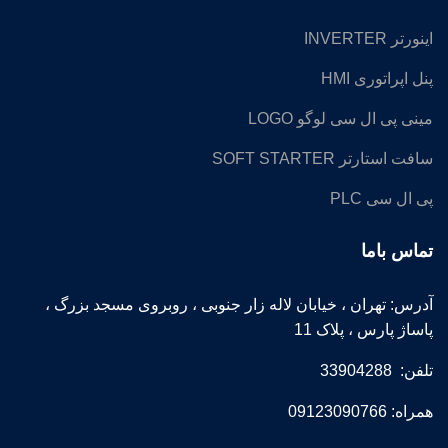
اینورتر INVERTER
پنل اپراتوری HMI
مینی پی ال سی لوگو LOGO
سافت استارتر SOFT STARTER
پی ال سی PLC
تماس باما
آدرس: تهران ، خیابان لاله زار جنوبی ، روبروی مسجد بزرگ ،
پاساژ پارس ، پلاک 11
تلفن: 33904288
همراه: 09123090766