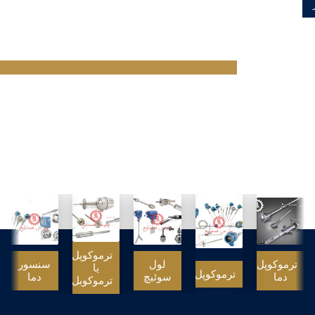
جزئیات بیشتر
ترموکوپل
ترموکوپل
لول
سنسور
یا
ترموکوپل
دما
سوئیچ
دما
ترموکوبل