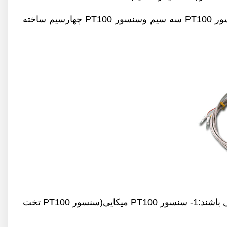
سنسور های تولید شده در گروه صنعتی پارس صنایع بسته به نیاز مصرف کننده بصورت سنسور PT100 دوسیم،سنسور PT100 سه سیم وسنسور PT100 چهارسیم ساخته
سنسور های PT100 (ترموکوپل PT100) از نظر جنس خود سنسور دارای 3 مدل می باشند:1- سنسور PT100 میکایی(سنسور PT100 تخت