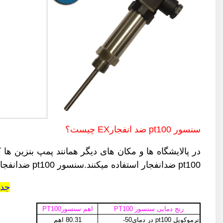
سنسور pt100 ضد انفجارEX چیست؟
در پالایشگاه ها و مکان های دیگر همانند پمپ بنزین ها ک
pt100 ضدانفجار استفاده میکنند.سنسور pt100 ضدانفجار از جنس فلکسی بل ساخته می شود.گروه صنعتی پارس صنایع فروشنده سنسور pt100 ضدانفجار
جدول
رنج دمایی سنسور PT100
اهم سنسورPT100
ترموکوپل pt100 در دمای50-
80.31 اهم