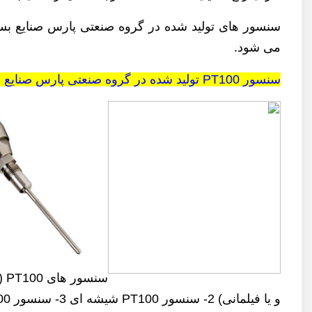
می شود.
سنسور PT100 تولید شده در گروه صنعتی پارس صنایع در مدلهای گوناگون
و یا فیلمانی) 2- سنسور PT100 شیشه ای 3- سنسور PT100 سرامیکی