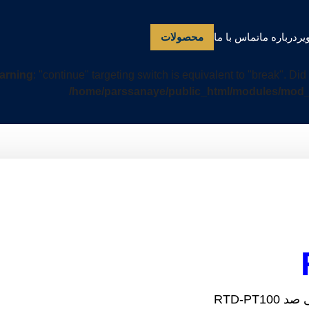
یر
درباره ما
تماس با ما
محصولات
arning
: "continue" targeting switch is equivalent to "break". Di
/home/parssanaye/public_html/modules/mod_
RTD-PT