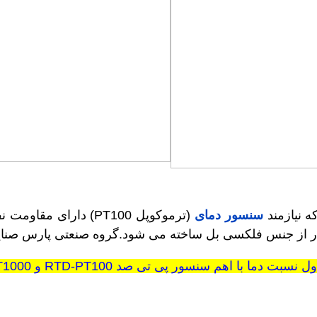
ه نیازمند
سنسور دمای
 نسبت دما با اهم سنسور پی تی صد RTD-PT100 و PT1000