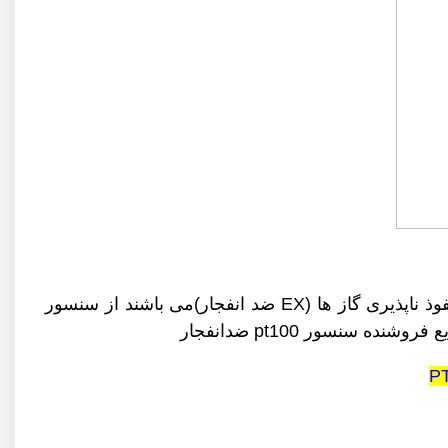
(ترموکوپل PT100) دارای مقاومت نفوذ ناپذیری گاز ها (EX ضد انفجار)می باشند از سنسور