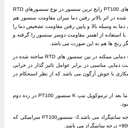
سنسور های آر تی دی RTD در مدل های سنسورPT1000 و PT500 و PT100 و PT50 و ... موجود می باشد.سنسور های PT100 رایج ترین سنسور در نوع سنسورهای RTD
ل آن کارگذاشته شده در اثر بالاتر رفتن دما میزان مقاومت سنسور هم
دما به وسیله بالا و پایین رفتن مقاومت تشخیص دما را
نتیگراد باشد با استفاده از اهمتر مقاومت دوسر سنسور را گرفته و
سنسور های RTD تولید شده در گروه صنعتی پارس صنایع از مغزی جومو آلمان می باشد که در بالاترین کلاس و دقت دمایی ممکنه در بین سنسور های RTD ساخته شده در
 تفلون نسوز بکار گرفته تا مقاومت دمایی مناسبی در برابر عوامل تاثیر گذار در خرابی
عتی پارس صنایع بصورت جوشکاری با جوش آرگون می باشد که از نظر استحکام در
پرکاربرد ترین و رایج ترین سنسور بین سنسور های RTD سنسور PT100 می باشد که در سنسورهای اندازه گیری دما بعد از ترموکوپل تیپ K سنسور PT100 در رده دوم
سنسور های PT100 معمولا در 3 تیپ رایج می باشند:1-سنسور PT100 ساده که دارای رنج دمایی 200- تا 400+درجه سانتیگراد می باشد.2- سنسورPT100 سرامیکی که