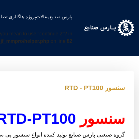
پارس صنایع
مقالات
پروژه ها
گالری تصاو
d you mean to use "continue 2"? in
jf_mmpro/helper.php
on line
82
سنسور RTD - PT100
سنسور
RTD-PT100
گروه صنعتی پارس صنایع تولید کننده انواع سنسور پی تی صد 100