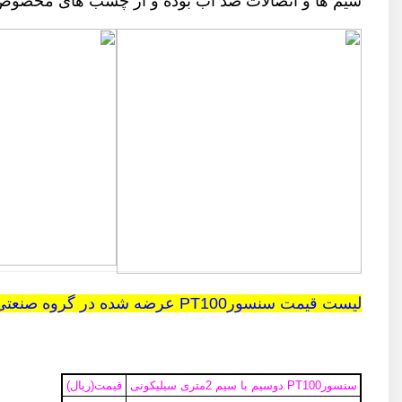
سیم ها و اتصالات ضد آب بوده و از چسب های مخصوص این
لیست قیمت سنسورPT100 عرضه شده در گروه صنعتی پارس صنایع
سنسورPT100 دوسیم با سیم 2متری سیلیکونی
قیمت(ریال)