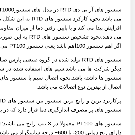
می باشد.نحوه کارک
افزایش پیدا می کند و با پایین رفتن دما از میزان مقا
می دهند.نحوه تش
اگر اهم سنسور 100اهم باشد یعنی سنسور PT100 می باشد و اگر 50 اهم باشد یعنی سنسور PT50 می باشد و در دیگر رنج ها هم به این صورت می باشد.
اتصال از بهترین نوع اتصالات می باشد.
سنسور های پر مصرف اندازگیری دما قرار دارد که در بازار به سنسور PT100 به اشتباه ترموک
دارای رنج دمایی 200- تا 600+ درجه سانتیگراد می باشد.3- سنسور PT100 قلاف کونیک که دارای رنج دمایی 200- تا800+ درجه سانتیگراد می باشد.